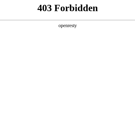
企业业务
个人业务
了解我们
投资者
模融合投影/U型拼接墙(沉浸式)；画屏拼接墙 / 历史沿革墙（走廊
影&旋转屏互动墙（体验式)；180°/ 270°巨幅纱幕全息投影（舞台
服务
智慧零售
案
智慧零售解决方案
方案
智慧文博解决方
智慧文博解决方
智慧医工/移动健康
智慧文博解决方
案
Japan
Singapo
呼吸慢病管理解决方案
European
India
让文物活起来
让文物活起来
让文物活起来
VR/AR
Russia
Middle 
Indonesia
South Af
解决方案是一个专注于打造创新数字文博体验场景的整体